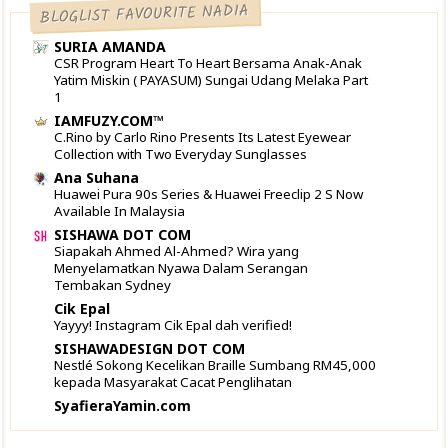
BLOGLIST FAVOURITE NADIA
SURIA AMANDA
CSR Program Heart To Heart Bersama Anak-Anak
Yatim Miskin ( PAYASUM) Sungai Udang Melaka Part
1
IAMFUZY.COM™
C.Rino by Carlo Rino Presents Its Latest Eyewear
Collection with Two Everyday Sunglasses
Ana Suhana
Huawei Pura 90s Series & Huawei Freeclip 2 S Now
Available In Malaysia
SISHAWA DOT COM
Siapakah Ahmed Al-Ahmed? Wira yang
Menyelamatkan Nyawa Dalam Serangan
Tembakan Sydney
Cik Epal
Yayyy! Instagram Cik Epal dah verified!
SISHAWADESIGN DOT COM
Nestlé Sokong Kecelikan Braille Sumbang RM45,000
kepada Masyarakat Cacat Penglihatan
SyafieraYamin.com